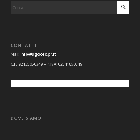
CONTATTI
Mail:
info@ugdcec.pr.it
C.F.: 92135050349 – P.IVA: 02541850349
DOVE SIAMO